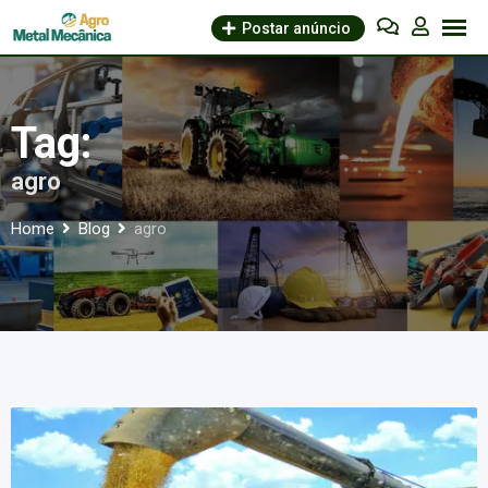
Skip
Postar anúncio
to
content
Tag:
agro
Home
Blog
agro