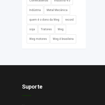
Colheitadeiras
Industria 4.0
Indústria
Metal Mecânica
quem é o dono da Weg
record
soja
Tratores
Weg
Weg motores
Weg é brasileira
Suporte