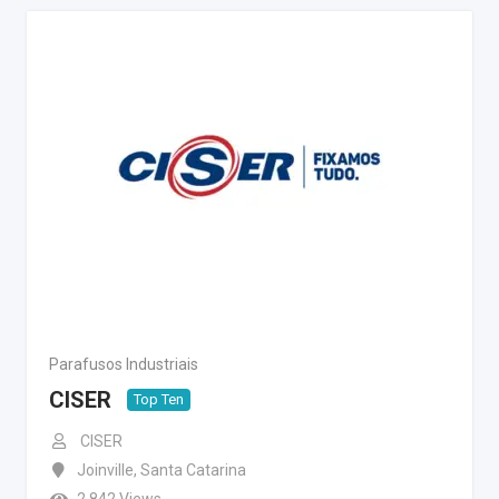
Parafusos Industriais
CISER
Top Ten
CISER
Joinville
,
Santa Catarina
2.842 Views