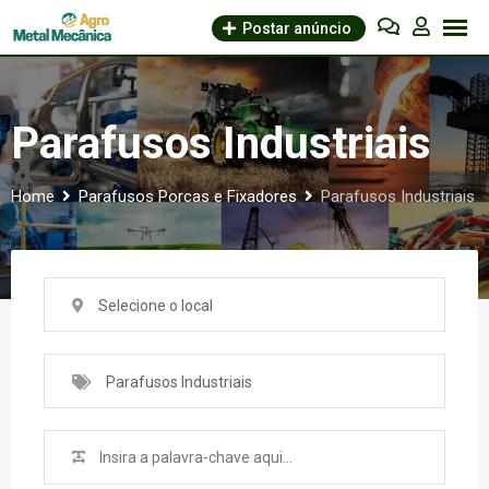
Skip
Postar anúncio
to
content
Parafusos Industriais
Home
Parafusos Porcas e Fixadores
Parafusos Industriais
Selecione o local
Parafusos Industriais