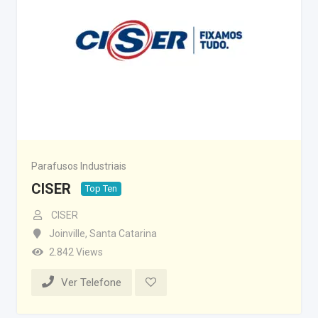
Parafusos Industriais
CISER
Top Ten
CISER
Joinville
,
Santa Catarina
2.842 Views
Ver Telefone