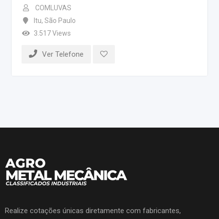
COMLUVAS
Itu
,
São Paulo
3.517 Views
Ver Telefone
Realize cotações únicas diretamente com fabricantes,