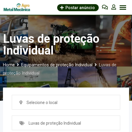
Skip
Postar anúncio
to
content
Luvas de proteção
Individual
Home
Equipamentos de proteção Individual
Luvas de
proteção Individual
Selecione o local
Luvas de proteção Individual