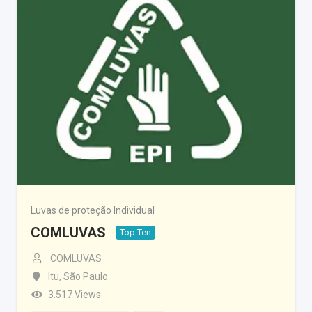
Luvas de proteção Individual
COMLUVAS
Top Ten
COMLUVAS
Itu
,
São Paulo
3.517 Views