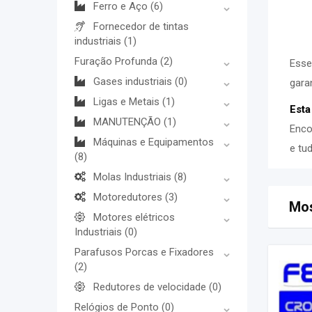
Ferro e Aço
(6)
Fornecedor de tintas
industriais
(1)
Furação Profunda
(2)
Esse
Gases industriais
(0)
gara
Ligas e Metais
(1)
Esta
MANUTENÇÃO
(1)
Enco
Máquinas e Equipamentos
e tu
(8)
Molas Industriais
(8)
Motoredutores
(3)
Mos
Motores elétricos
Industriais
(0)
Parafusos Porcas e Fixadores
(2)
Redutores de velocidade
(0)
Relógios de Ponto
(0)