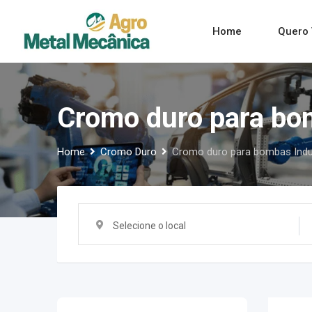
Skip
to
Home
Quero 
content
Cromo duro para bom
Home
Cromo Duro
Cromo duro para bombas Indus
Selecione o local