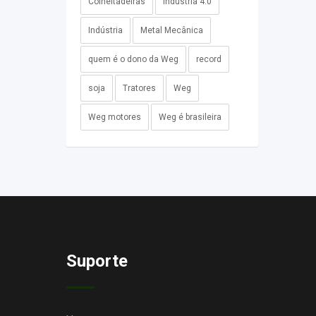
Colheitadeiras
Industria 4.0
Indústria
Metal Mecânica
quem é o dono da Weg
record
soja
Tratores
Weg
Weg motores
Weg é brasileira
Suporte