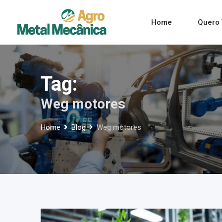
Skip
to
Home
Quero 
content
Tag:
Weg motores
Home
Blog
Weg motores