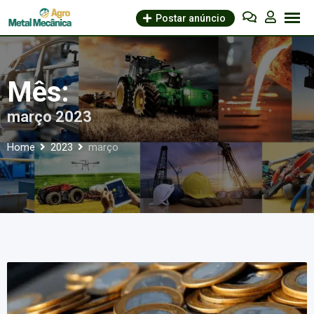
Skip
Postar anúncio
to
content
Mês:
março 2023
Home
2023
março