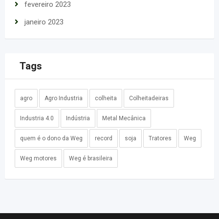
fevereiro 2023
janeiro 2023
Tags
agro
Agro Industria
colheita
Colheitadeiras
Industria 4.0
Indústria
Metal Mecânica
quem é o dono da Weg
record
soja
Tratores
Weg
Weg motores
Weg é brasileira