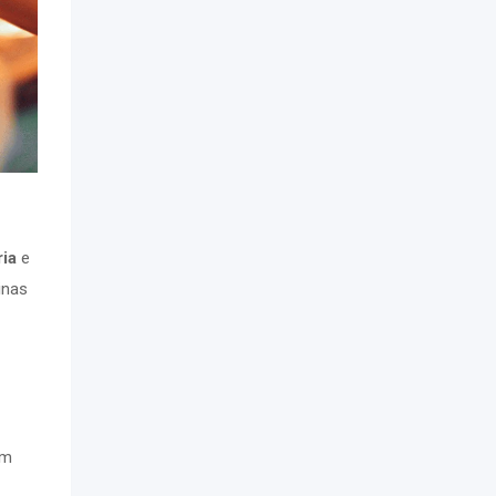
ria
e
inas
em