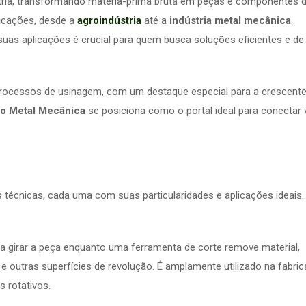
ria, transformando matéria-prima bruta em peças e componentes 
licações, desde a
agroindústria
até a
indústria metal mecânica
.
suas aplicações é crucial para quem busca soluções eficientes e de
 processos de usinagem, com um destaque especial para a crescent
o Metal Mecânica
se posiciona como o portal ideal para conectar
 técnicas, cada uma com suas particularidades e aplicações ideais.
a girar a peça enquanto uma ferramenta de corte remove material,
s e outras superfícies de revolução. É amplamente utilizado na fabri
 rotativos.