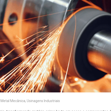
,
Metal Mecânica
,
Usinagens Industriais