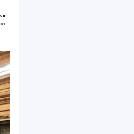
gem
sas