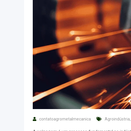
contatoagrometalmecanica
Agroindústria