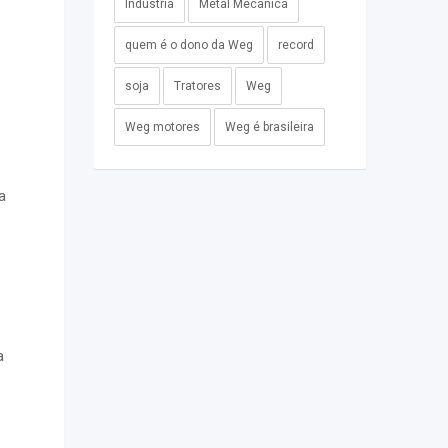
Indústria
Metal Mecânica
quem é o dono da Weg
record
soja
Tratores
Weg
Weg motores
Weg é brasileira
a
a