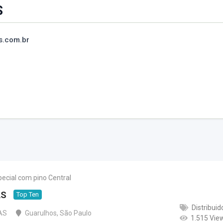
S
s.com.br
ecial com pino Central
AS
Top Ten
Distribuid
AS
Guarulhos
,
São Paulo
1.515 Vie