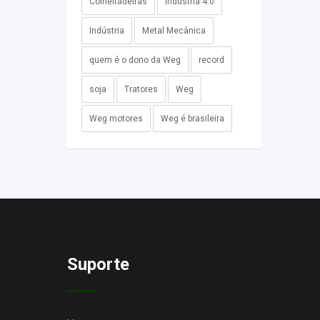
Colheitadeiras
Industria 4.0
Indústria
Metal Mecânica
quem é o dono da Weg
record
soja
Tratores
Weg
Weg motores
Weg é brasileira
Suporte