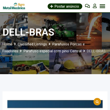
Skip
Postar anúncio
to
content
DELL-BRAS
Home
Classified Listings
Parafusos Porcas e
Fixadores
Parafuso especial com pino Central
DELL-BRAS