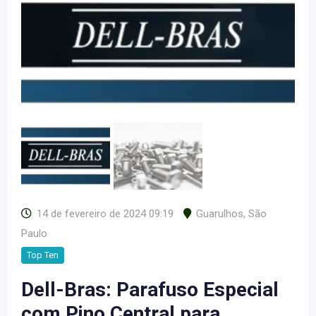
14 de fevereiro de 2024 09:19
Guarulhos
,
São
Paulo
Top Ten
Dell-Bras: Parafuso Especial
com Pino Central para