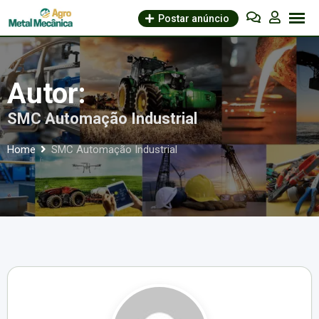
Skip
Postar anúncio
to
content
Autor:
SMC Automação Industrial
Home
SMC Automação Industrial