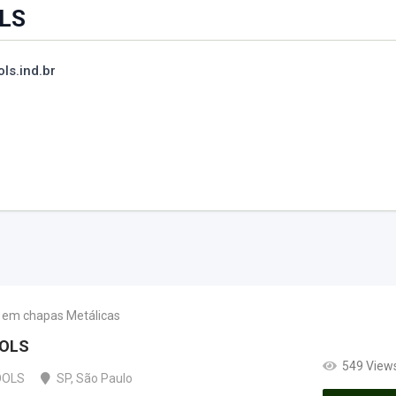
LS
ls.ind.br
r em chapas Metálicas
OLS
549 View
OOLS
SP
,
São Paulo