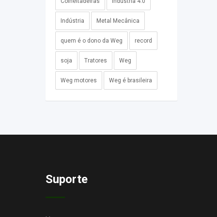
Colheitadeiras
Industria 4.0
Indústria
Metal Mecânica
quem é o dono da Weg
record
soja
Tratores
Weg
Weg motores
Weg é brasileira
Suporte