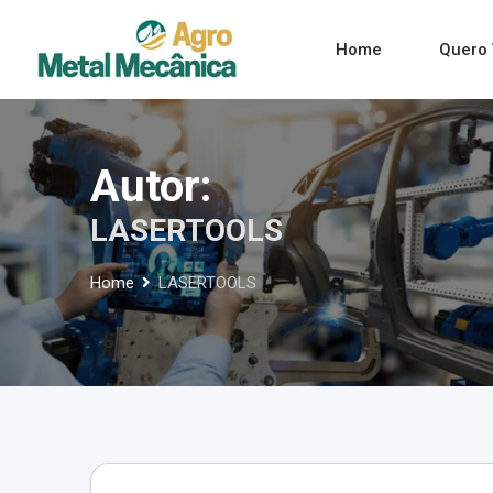
Skip
to
Home
Quero 
content
Autor:
LASERTOOLS
Home
LASERTOOLS