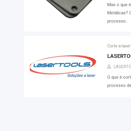
Mas o que é
Metálicas? 
processo…
Corte a lase
LASERTO
LASERT
O que é cort
processo de 