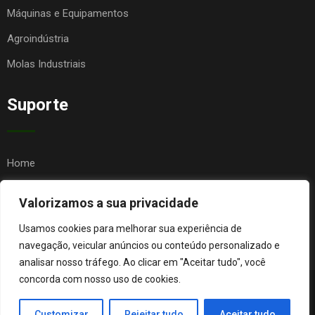
Máquinas e Equipamentos
Agroindústria
Molas Industriais
Suporte
Home
Quem Somos
Valorizamos a sua privacidade
Contato
Usamos cookies para melhorar sua experiência de
FAQ
navegação, veicular anúncios ou conteúdo personalizado e
analisar nosso tráfego. Ao clicar em "Aceitar tudo", você
concorda com nosso uso de cookies.
© Copyright Agro Metal Mecânica. Desenvolvido por
Página
Customizar
Rejeitar tudo
Aceitar tudo