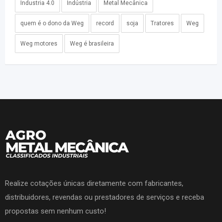
Industria 4.0
Indústria
Metal Mecânica
quem é o dono da Weg
record
soja
Tratores
Weg
Weg motores
Weg é brasileira
Realize cotações únicas diretamente com fabricantes,
distribuidores, revendas ou prestadores de serviços e receba
propostas sem nenhum custo!