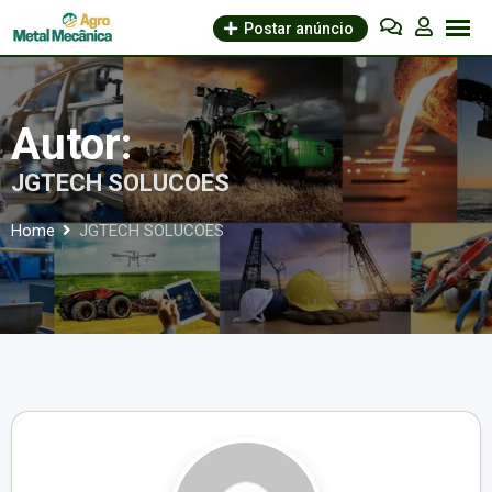
Skip
Postar anúncio
to
content
Autor:
JGTECH SOLUCOES
Home
JGTECH SOLUCOES