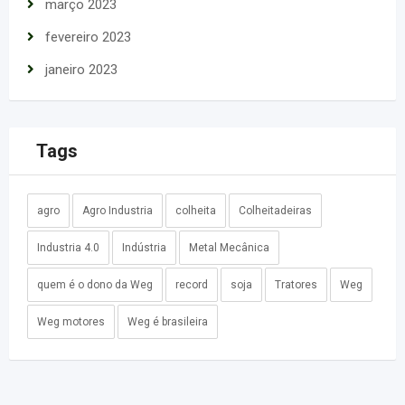
março 2023
fevereiro 2023
janeiro 2023
Tags
agro
Agro Industria
colheita
Colheitadeiras
Industria 4.0
Indústria
Metal Mecânica
quem é o dono da Weg
record
soja
Tratores
Weg
Weg motores
Weg é brasileira