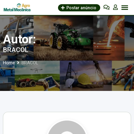
Skip
Postar anúncio
to
content
Autor:
BRACOL
Home
BRACOL