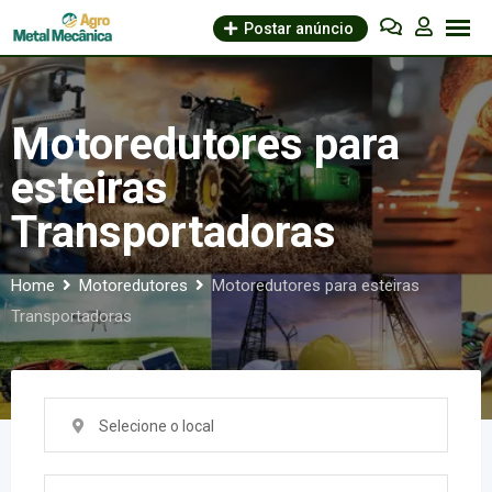
Skip
Postar anúncio
to
content
Motoredutores para
esteiras
Transportadoras
Home
Motoredutores
Motoredutores para esteiras
Transportadoras
Selecione o local