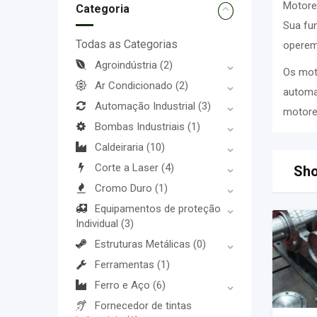
Motore
Categoria
Sua fun
Todas as Categorias
operem 
Agroindústria
(2)
Os moto
Ar Condicionado
(2)
automaç
Automação Industrial
(3)
motored
Bombas Industriais
(1)
Caldeiraria
(10)
Corte a Laser
(4)
Sho
Cromo Duro
(1)
Equipamentos de proteção
Individual
(3)
Estruturas Metálicas
(0)
Ferramentas
(1)
Ferro e Aço
(6)
Fornecedor de tintas