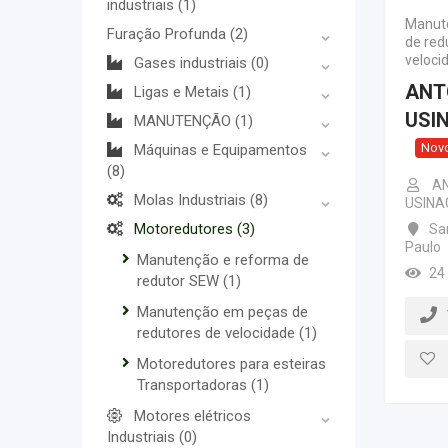
industriais
(1)
Manut
Furação Profunda
(2)
de red
veloci
Gases industriais
(0)
ANT
Ligas e Metais
(1)
USI
MANUTENÇÃO
(1)
Nov
Máquinas e Equipamentos
(8)
AN
Molas Industriais
(8)
USINA
Motoredutores
(3)
Sa
Paulo
Manutenção e reforma de
24
redutor SEW
(1)
Manutenção em peças de
redutores de velocidade
(1)
Motoredutores para esteiras
Transportadoras
(1)
Motores elétricos
Industriais
(0)