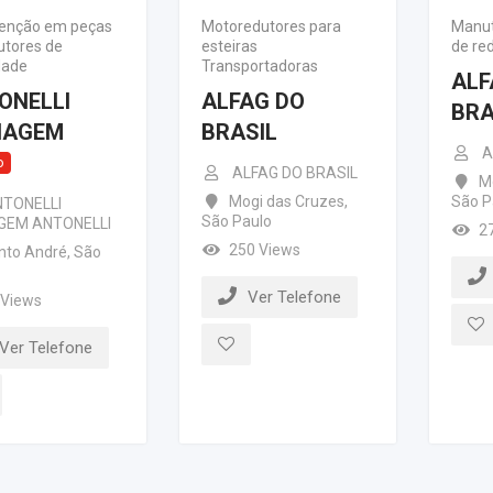
enção em peças
Motoredutores para
Manut
utores de
esteiras
de re
dade
Transportadoras
ALF
ONELLI
ALFAG DO
BRA
NAGEM
BRASIL
A
o
ALFAG DO BRASIL
M
Mogi das Cruzes
,
São P
TONELLI
São Paulo
GEM ANTONELLI
2
250 Views
nto André
,
São
Ver Telefone
 Views
Ver Telefone