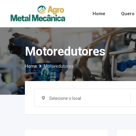
Skip
to
Home
Quero 
content
Motoredutores
Home
Motoredutores
Selecione o local