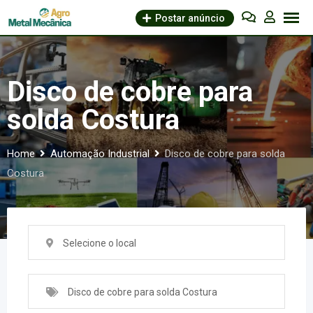
Skip
Postar anúncio
to
content
Disco de cobre para
solda Costura
Home
Automação Industrial
Disco de cobre para solda
Costura
Selecione o local
Disco de cobre para solda Costura