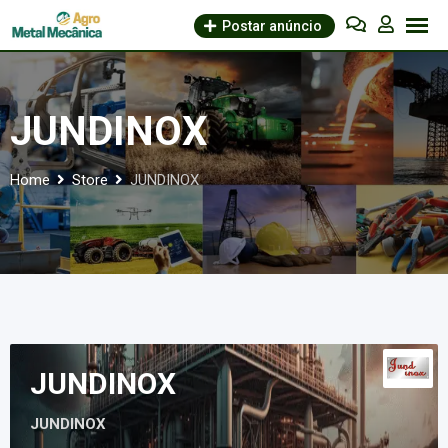
Skip
Postar anúncio
to
content
JUNDINOX
Home
Store
JUNDINOX
JUNDINOX
JUNDINOX