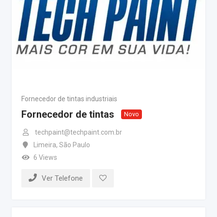
Fornecedor de tintas industriais
Fornecedor de tintas
Novo
techpaint@techpaint.com.br
Limeira
,
São Paulo
6 Views
Ver Telefone