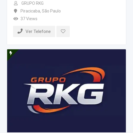
GRUPO RKG
Piracicaba
,
São Paulo
37 Views
Ver Telefone