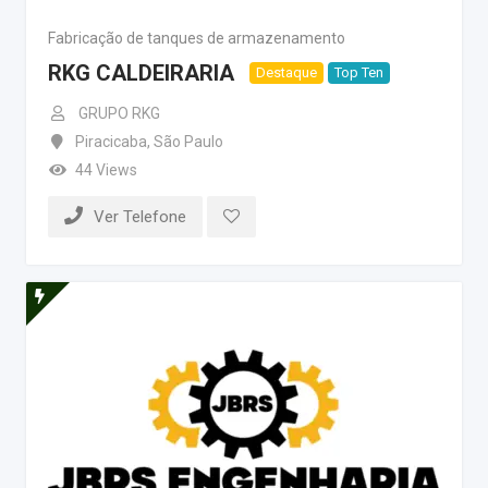
Fabricação de tanques de armazenamento
RKG CALDEIRARIA
Destaque
Top Ten
GRUPO RKG
Piracicaba
,
São Paulo
44 Views
Ver Telefone