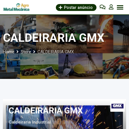
Skip
Postar anúncio
to
content
CALDEIRARIA GMX
Home
Store
CALDEIRARIA GMX
CALDEIRARIA GMX
Caldeiraria Industrial