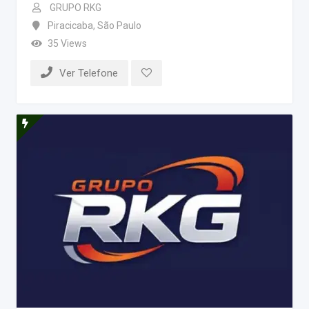
GRUPO RKG
Piracicaba
,
São Paulo
35 Views
Ver Telefone