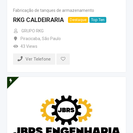
Fabricação de tanques de armazenamento
RKG CALDEIRARIA
Destaque
Top Ten
GRUPO RKG
Piracicaba
,
São Paulo
43 Views
Ver Telefone