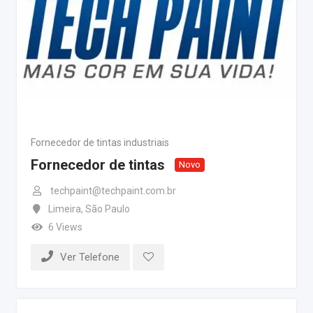
Fornecedor de tintas industriais
Fornecedor de tintas
Novo
techpaint@techpaint.com.br
Limeira
,
São Paulo
6 Views
Ver Telefone