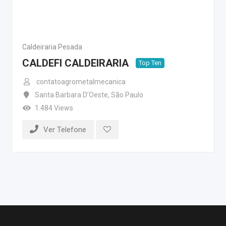
Caldeiraria Pesada
CALDEFI CALDEIRARIA
Top Ten
contatoagrometalmecanica
Santa Barbara D’Oeste
,
São Paulo
1.484 Views
Ver Telefone