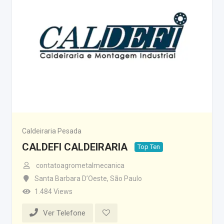
Caldeiraria Pesada
CALDEFI CALDEIRARIA
Top Ten
contatoagrometalmecanica
Santa Barbara D’Oeste
,
São Paulo
1.484 Views
Ver Telefone