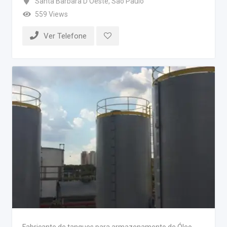
Santa Barbara D’Oeste
,
São Paulo
559 Views
Ver Telefone
Fabricante de tanques para armazenamento de Óleo