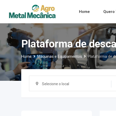
Skip
to
Home
Quero 
content
Plataforma de desca
Home
Máquinas e Equipamentos
Plataforma de d
Selecione o local