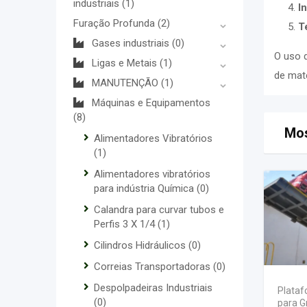
industriais
(1)
I
Furação Profunda
(2)
T
Gases industriais
(0)
O uso 
Ligas e Metais
(1)
de mate
MANUTENÇÃO
(1)
Máquinas e Equipamentos
(8)
Mos
Alimentadores Vibratórios
(1)
Alimentadores vibratórios
para indústria Química
(0)
Calandra para curvar tubos e
Perfis 3 X 1/4
(1)
Cilindros Hidráulicos
(0)
Correias Transportadoras
(0)
Despolpadeiras Industriais
Plataf
(0)
para G