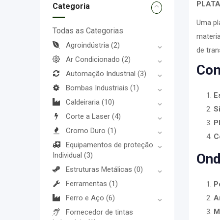
PLATA
Categoria
Uma pl
Todas as Categorias
materia
Agroindústria
(2)
de tran
Ar Condicionado
(2)
Com
Automação Industrial
(3)
Bombas Industriais
(1)
E
Caldeiraria
(10)
S
Corte a Laser
(4)
P
Cromo Duro
(1)
C
Equipamentos de proteção
Individual
(3)
Ond
Estruturas Metálicas
(0)
Ferramentas
(1)
P
Ferro e Aço
(6)
A
M
Fornecedor de tintas