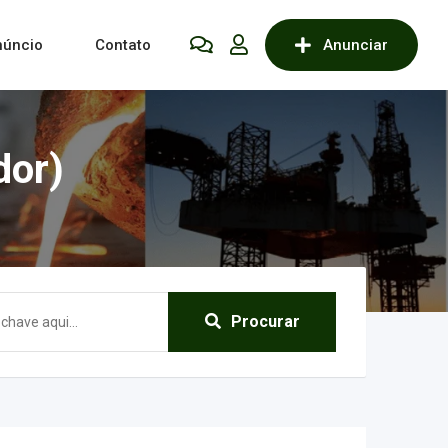
núncio
Contato
Anunciar
dor)
Procurar