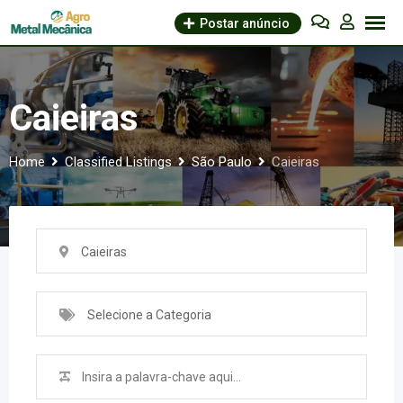
Skip
Postar anúncio
to
content
Caieiras
Home
Classified Listings
São Paulo
Caieiras
Caieiras
Selecione a Categoria