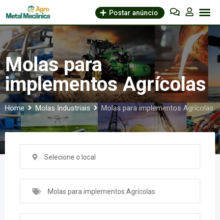
Skip
Postar anúncio
to
content
Molas para
implementos Agrícolas
Home
Molas Industriais
Molas para implementos Agrícolas
Selecione o local
Molas para implementos Agrícolas