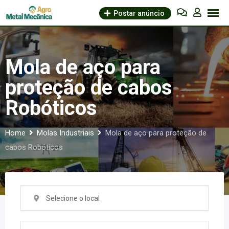
Skip
Postar anúncio
to
content
Mola de aço para
proteção de cabos
Robóticos
Home
Molas Industriais
Mola de aço para proteção de
cabos Robóticos
Selecione o local