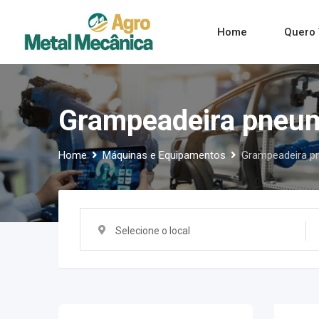
Skip
to
Home
Quero 
content
Grampeadeira pneumá
Home
Máquinas e Equipamentos
Grampeadeira pn
Selecione o local