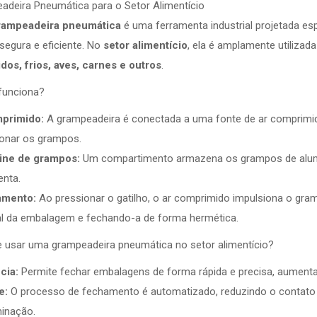
adeira Pneumática para o Setor Alimentício
rampeadeira pneumática
é uma ferramenta industrial projetada e
 segura e eficiente. No
setor alimentício
, ela é amplamente utiliza
dos, frios, aves, carnes e outros
.
unciona?
primido:
A grampeadeira é conectada a uma fonte de ar comprimido
ionar os grampos.
ne de grampos:
Um compartimento armazena os grampos de alumí
enta.
amento:
Ao pressionar o gatilho, o ar comprimido impulsiona o gra
al da embalagem e fechando-a de forma hermética.
e usar uma grampeadeira pneumática no setor alimentício?
cia:
Permite fechar embalagens de forma rápida e precisa, aumenta
e:
O processo de fechamento é automatizado, reduzindo o contato 
inação.