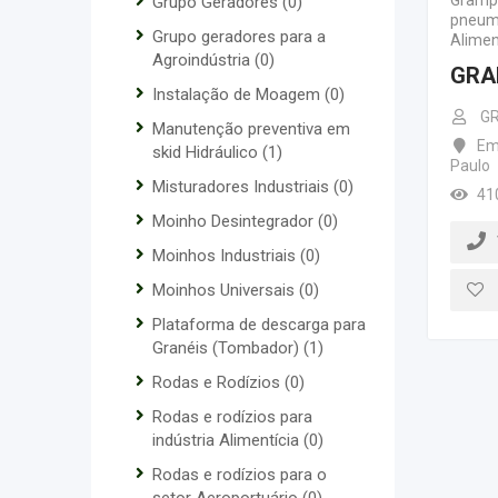
Gramp
Grupo Geradores
(0)
pneumá
Grupo geradores para a
Alimen
Agroindústria
(0)
GRA
Instalação de Moagem
(0)
GR
Manutenção preventiva em
Em
skid Hidráulico
(1)
Paulo
Misturadores Industriais
(0)
41
Moinho Desintegrador
(0)
Moinhos Industriais
(0)
Moinhos Universais
(0)
Plataforma de descarga para
Granéis (Tombador)
(1)
Rodas e Rodízios
(0)
Rodas e rodízios para
indústria Alimentícia
(0)
Rodas e rodízios para o