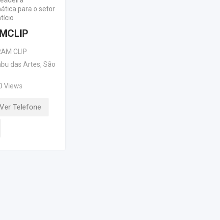
eadeira
tica para o setor
tício
MCLIP
AM CLIP
bu das Artes
,
São
0 Views
Ver Telefone