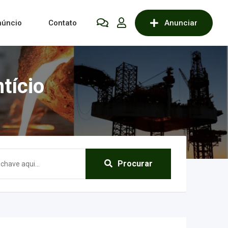
núncio
Contato
Anunciar
tício
Procurar