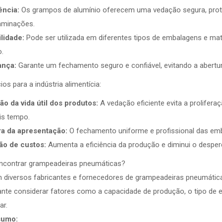
ência:
Os grampos de alumínio oferecem uma vedação segura, prote
aminações.
lidade:
Pode ser utilizada em diferentes tipos de embalagens e ma
.
ança:
Garante um fechamento seguro e confiável, evitando a abertu
ios para a indústria alimentícia:
ão da vida útil dos produtos:
A vedação eficiente evita a prolifer
is tempo.
a da apresentação:
O fechamento uniforme e profissional das emb
o de custos:
Aumenta a eficiência da produção e diminui o desperd
ncontrar grampeadeiras pneumáticas?
m diversos fabricantes e fornecedores de grampeadeiras pneumáti
ante considerar fatores como a capacidade de produção, o tipo de 
ar.
sumo: