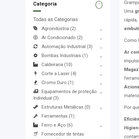
Grampe
Categoria
Uma
g
Todas as Categorias
rápida,
Agroindústria
(2)
embuti
Ar Condicionado
(2)
Como f
Automação Industrial
(3)
Ar com
Bombas Industriais
(1)
impuls
Caldeiraria
(10)
Magazi
Corte a Laser
(4)
ferram
Cromo Duro
(1)
Acion
Equipamentos de proteção
materi
Individual
(3)
Estruturas Metálicas
(0)
Por qu
Ferramentas
(1)
Eficiên
Ferro e Aço
(6)
Higien
Fornecedor de tintas
contam