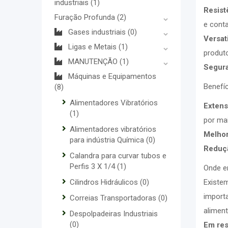
industriais
(1)
Resist
Furação Profunda
(2)
e cont
Gases industriais
(0)
Versati
Ligas e Metais
(1)
produto
MANUTENÇÃO
(1)
Segur
Máquinas e Equipamentos
Benefíc
(8)
Alimentadores Vibratórios
Extens
(1)
por ma
Alimentadores vibratórios
Melhor
para indústria Química
(0)
Reduçã
Calandra para curvar tubos e
Perfis 3 X 1/4
(1)
Onde e
Cilindros Hidráulicos
(0)
Existe
import
Correias Transportadoras
(0)
aliment
Despolpadeiras Industriais
(0)
Em re