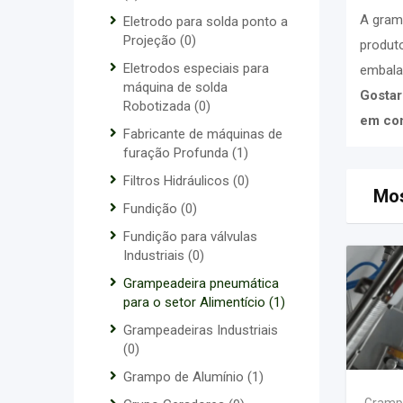
A gramp
Eletrodo para solda ponto a
Projeção
(0)
produto
Eletrodos especiais para
embala
máquina de solda
Gostar
Robotizada
(0)
em con
Fabricante de máquinas de
furação Profunda
(1)
Filtros Hidráulicos
(0)
Mos
Fundição
(0)
Fundição para válvulas
Industriais
(0)
Grampeadeira pneumática
para o setor Alimentício
(1)
Grampeadeiras Industriais
(0)
Grampo de Alumínio
(1)