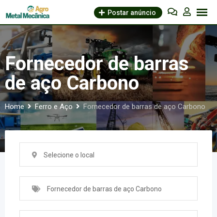
Skip
Postar anúncio
to
content
Fornecedor de barras
de aço Carbono
Home
Ferro e Aço
Fornecedor de barras de aço Carbono
Selecione o local
Fornecedor de barras de aço Carbono