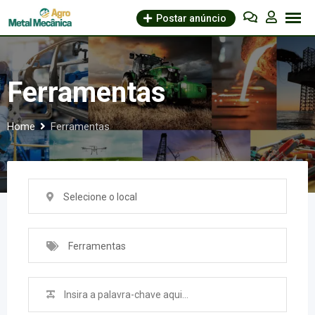
Skip
Postar anúncio
to
content
Ferramentas
Home
Ferramentas
Selecione o local
Ferramentas