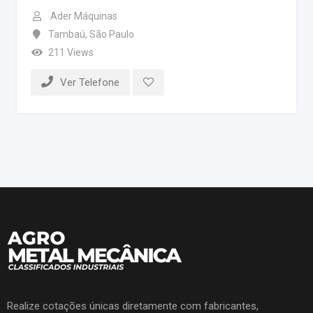
Ader Máquinas
Tambaú
,
São Paulo
211 Views
Ver Telefone
Realize cotações únicas diretamente com fabricantes,