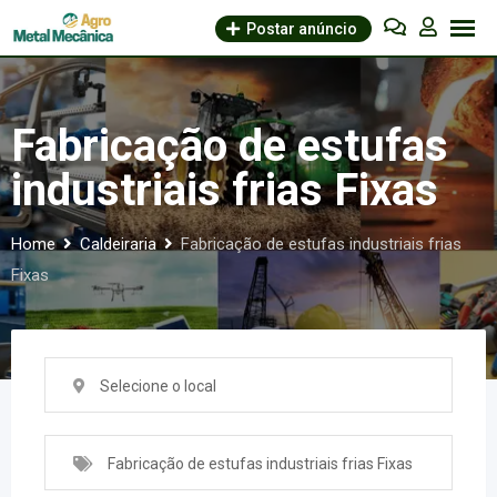
Skip
Postar anúncio
to
content
Fabricação de estufas
industriais frias Fixas
Home
Caldeiraria
Fabricação de estufas industriais frias
Fixas
Selecione o local
Fabricação de estufas industriais frias Fixas