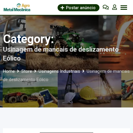
Skip
Postar anúncio
to
content
Category:
Usinagem de mancais de deslizamento
Eólico
Home
Store
Usinagens Industriais
Usinagem de mancais
de deslizamento Eólico