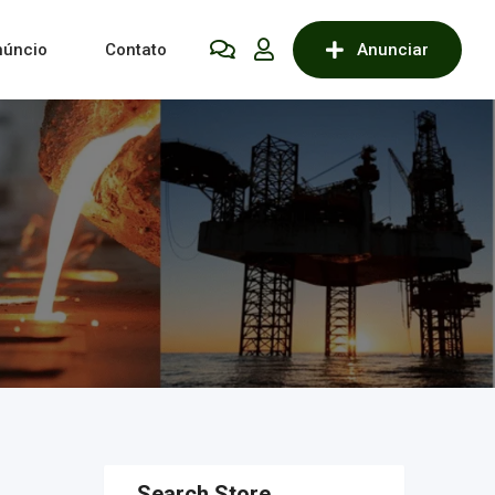
núncio
Contato
Anunciar
Search Store