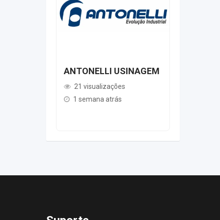
ANTONELLI USINAGEM
AEROVIX
CLIMAT
21 visualizações
19 visua
1 semana atrás
1 semana