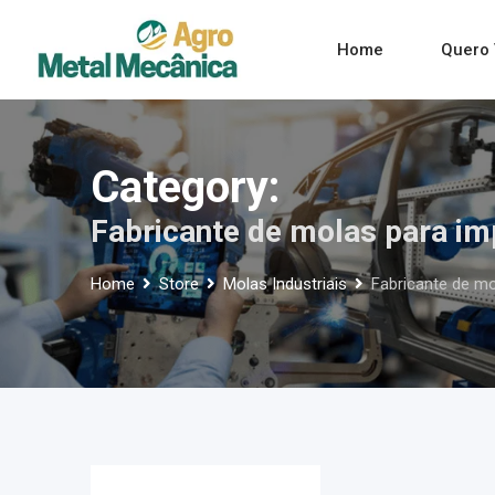
Skip
to
Home
Quero 
content
Category:
Fabricante de molas para i
Home
Store
Molas Industriais
Fabricante de m