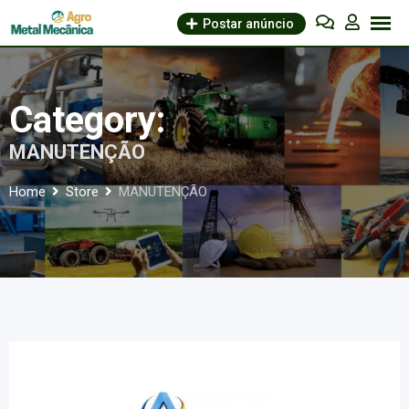
Skip
Postar anúncio
to
content
Category:
MANUTENÇÃO
Home
Store
MANUTENÇÃO