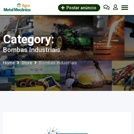
Skip
Postar anúncio
to
content
Category:
Bombas Industriais
Home
Store
Bombas Industriais