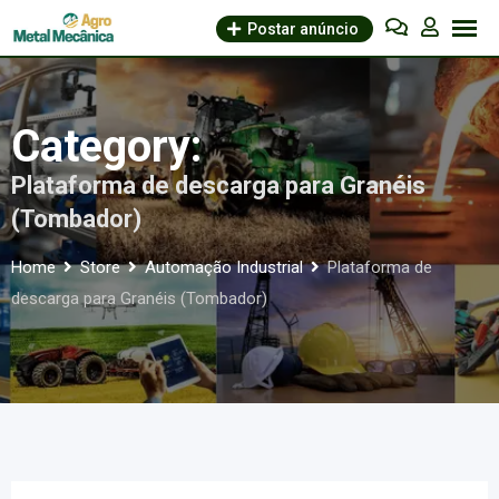
Skip
Postar anúncio
to
content
Category:
Plataforma de descarga para Granéis
(Tombador)
Home
Store
Automação Industrial
Plataforma de
descarga para Granéis (Tombador)