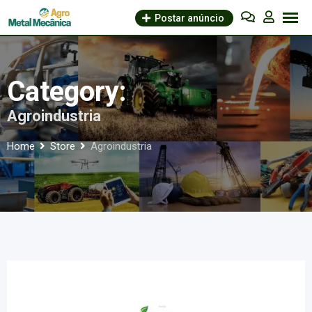
Skip
Postar anúncio
to
content
Category:
Agroindustria
Home
Store
Agroindustria