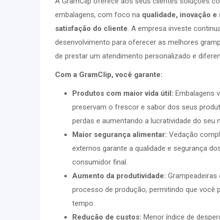
A GramClip oferece aos seus clientes soluções 
embalagens, com foco na
qualidade, inovação 
satisfação do cliente
. A empresa investe contin
desenvolvimento para oferecer as melhores gram
de prestar um atendimento personalizado e diferen
Com a GramClip, você garante:
Produtos com maior vida útil:
Embalagens v
preservam o frescor e sabor dos seus produ
perdas e aumentando a lucratividade do seu 
Maior segurança alimentar:
Vedação comple
externos garante a qualidade e segurança do
consumidor final.
Aumento da produtividade:
Grampeadeiras e
processo de produção, permitindo que você
tempo.
Redução de custos:
Menor índice de desperd