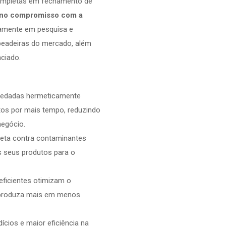
completas em fechamento de
e no compromisso com a
uamente em pesquisa e
peadeiras do mercado, além
ciado.
edadas hermeticamente
tos por mais tempo, reduzindo
negócio.
ta contra contaminantes
s seus produtos para o
ficientes otimizam o
 produza mais em menos
ícios e maior eficiência na