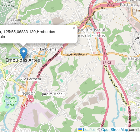
×
ia, 125/55,06833-130,Embu das
ulo
Leaflet
|
©
OpenStreetMap
contri