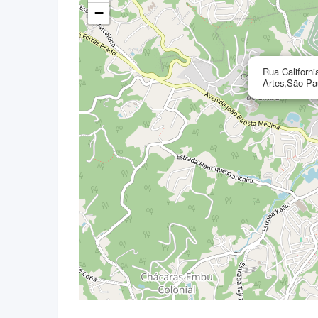
−
Rua Californ
Artes,São Pa