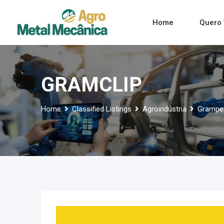
Skip
to
Home
Quero 
content
GRAMCLIP
Home
Classified Listings
Agroindústria
Grampea