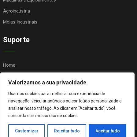
Máquinas e Equipamentos
Agroindústria
Molas Industriais
Suporte
Home
Quem Somos
Valorizamos a sua privacidade
Contato
Usamos cookies para melhorar sua experiência de
FAQ
navegação, veicular anúncios ou conteúdo personalizado e
analisar nosso tráfego. Ao clicar em "Aceitar tudo", você
concorda com nosso uso de cookies.
© Copyright Agro Metal Mecânica. Desenvolvido por
Página
Customizar
Rejeitar tudo
Aceitar tudo
Orgânica