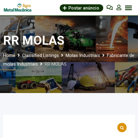
Skip
Postar anúncio
to
content
RR MOLAS
Home
Classified Listings
Molas Industriais
Fabricante de
molas Industriais
RR MOLAS