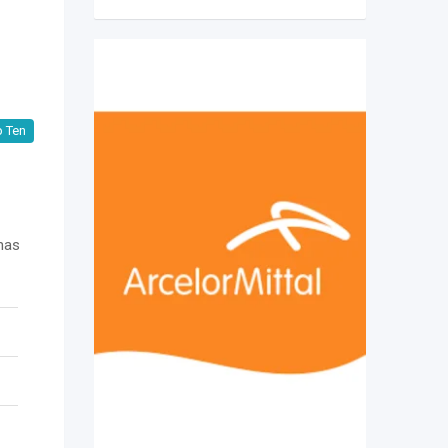
 Ten
nas