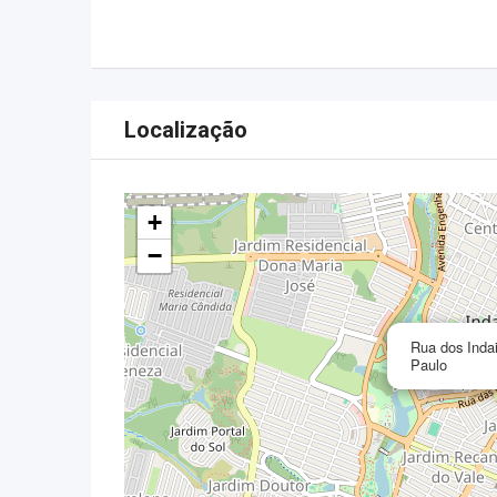
Localização
+
−
Rua dos Inda
Paulo