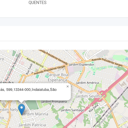
QUENTES
×
iás, 599,13344-000,Indaiatuba,São