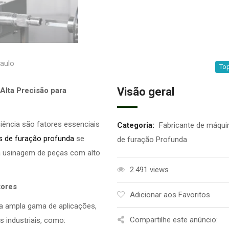
aulo
Top
Visão geral
 Alta Precisão para
ciência são fatores essenciais
Categoria:
Fabricante de máqui
 de furação profunda
se
de furação Profunda
a usinagem de peças com alto
2.491 views
tores
Adicionar aos Favoritos
 ampla gama de aplicações,
Compartilhe este anúncio:
 industriais, como: