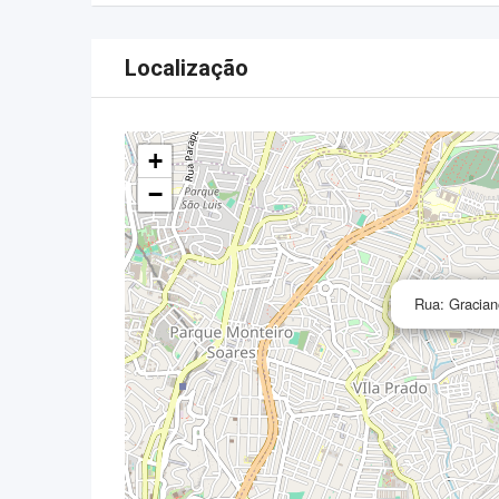
Localização
+
−
Rua: Gracian