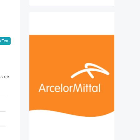
 Ten
as de