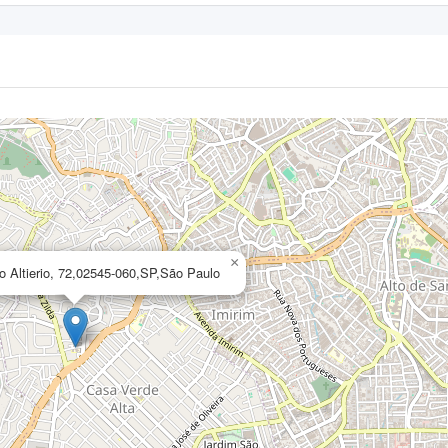
×
o Altierio, 72,02545-060,SP,São Paulo