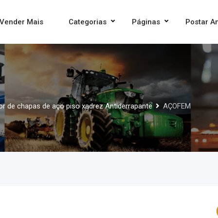
Vender Mais
Categorias
Páginas
Postar A
dor de chapas de aço piso xadrez Antiderrapante
AÇOFEM