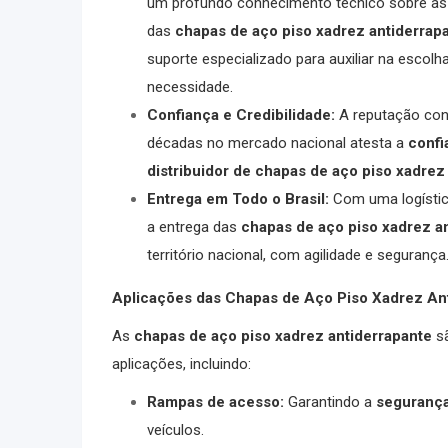
um profundo conhecimento técnico sobre as c
das
chapas de aço piso xadrez antiderrap
suporte especializado para auxiliar na escolh
necessidade.
Confiança e Credibilidade:
A reputação con
décadas no mercado nacional atesta a
confi
distribuidor de chapas de aço piso xadrez
Entrega em Todo o Brasil:
Com uma logística
a entrega das
chapas de aço piso xadrez a
território nacional, com agilidade e segurança
Aplicações das Chapas de Aço Piso Xadrez Ant
As
chapas de aço piso xadrez antiderrapante
sã
aplicações, incluindo:
Rampas de acesso:
Garantindo a
seguranç
veículos.