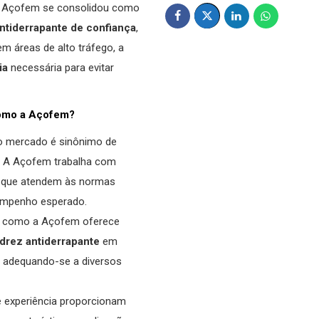
a Açofem se consolidou como
ntiderrapante
de confiança
,
m áreas de alto tráfego, a
ia
necessária para evitar
como a
Açofem
?
no mercado é sinônimo de
. A Açofem trabalha com
que atendem às normas
mpenho esperado.
te como a Açofem oferece
drez antiderrapante
em
, adequando-se a diversos
 experiência proporcionam