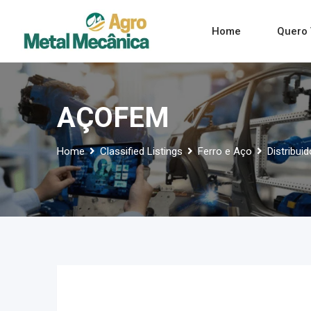
Skip
to
Home
Quero 
content
AÇOFEM
Home
Classified Listings
Ferro e Aço
Distribui