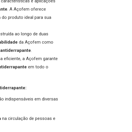
aracterísticas e aplicações
ante
. A Açofem oferece
a do produto ideal para sua
struída ao longo de duas
abilidade
da Açofem como
 antiderrapante
.
 eficiente, a Açofem garante
ntiderrapante
em todo o
.
iderrapante:
o indispensáveis em diversas
a
na circulação de pessoas e