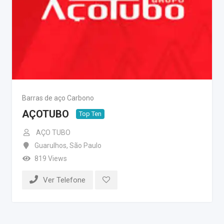
Barras de aço Carbono
AÇOTUBO
Top Ten
AÇO TUBO
Guarulhos
,
São Paulo
819 Views
Ver Telefone