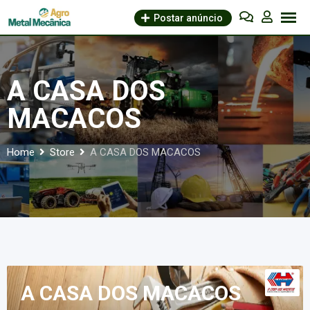
Skip
Postar anúncio
to
content
A CASA DOS
MACACOS
Home
Store
A CASA DOS MACACOS
A CASA DOS MACACOS