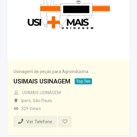
Usinagem de peças para Agroindústria
USIMAIS USINAGEM
Top Ten
USIMAIS USINAGEM
Iperó
,
São Paulo
329 Views
Ver Telefone