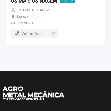
USIMAIS USINAGEM
Top Ten
USIMAIS USINAGEM
Iperó
,
São Paulo
329 Views
Ver Telefone