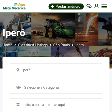
Skip
Postar anúncio
to
content
Iperó
Home
Classified Listings
São Paulo
Iperó
Iperó
Selecione a Categoria