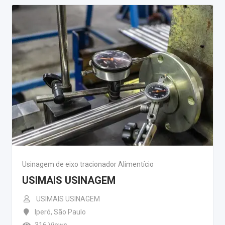
Usinagem de eixo tracionador Alimentício
USIMAIS USINAGEM
USIMAIS USINAGEM
Iperó
,
São Paulo
316 Views