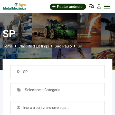
Skip
Postar anúncio
to
content
SP
Home
Classified Listings
São Paulo
SP
SP
Selecione a Categoria