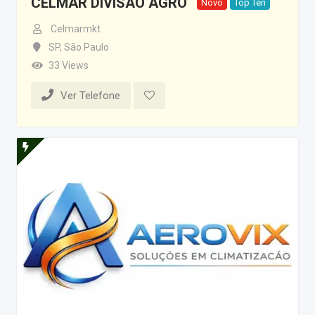
CELMAR DIVISÃO AGRO
Novo
Top Ten
Celmarmkt
SP
,
São Paulo
33 Views
Ver Telefone