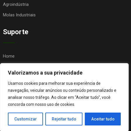
Agroindústria
Molas Industriais
Suporte
Home
Quem Somos
Valorizamos a sua privacidade
Contato
Usamos cookies para melhorar sua experiência de
FAQ
navegação, veicular anúncios ou conteúdo personalizado e
analisar nosso tráfego. Ao clicar em "Aceitar tudo", você
concorda com nosso uso de cookies.
© Copyright Agro Metal Mecânica. Desenvolvido por
Página
Customizar
Rejeitar tudo
Aceitar tudo
Orgânica