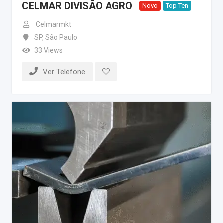
CELMAR DIVISÃO AGRO
Novo
Top Ten
Celmarmkt
SP
,
São Paulo
33 Views
Ver Telefone