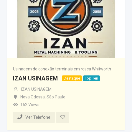
Usinagem de conexão terminais em rosca Whitworth
IZAN USINAGEM
Destaque
Top Ten
IZAN USINAGEM
Nova Odessa
,
São Paulo
162 Views
Ver Telefone