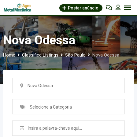
Skip
Postar anúncio
to
content
Nova Odessa
Home
Classified Listings
São Paulo
Nova Odessa
Nova Odessa
Selecione a Categoria