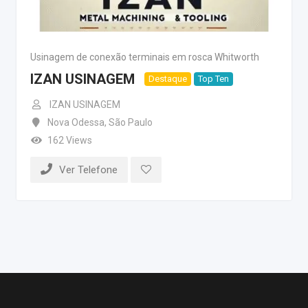
Usinagem de conexão terminais em rosca Whitworth
IZAN USINAGEM
Destaque
Top Ten
IZAN USINAGEM
Nova Odessa
,
São Paulo
162 Views
Ver Telefone