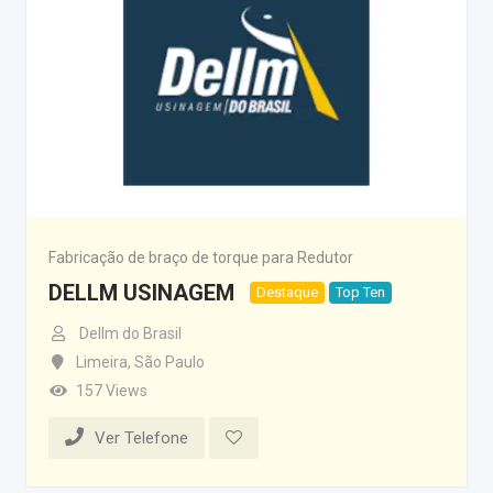
Fabricação de braço de torque para Redutor
DELLM USINAGEM
Destaque
Top Ten
Dellm do Brasil
Limeira
,
São Paulo
157 Views
Ver Telefone