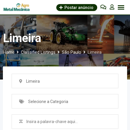
Skip
Postar anúncio
to
content
Limeira
Home
Classified Listings
São Paulo
Limeira
Limeira
Selecione a Categoria