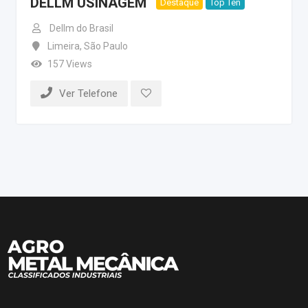
DELLM USINAGEM
Destaque
Top Ten
Dellm do Brasil
Limeira
,
São Paulo
157 Views
Ver Telefone