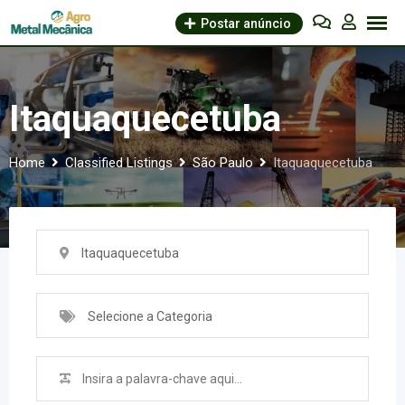
Skip
Postar anúncio
to
content
Itaquaquecetuba
Home
Classified Listings
São Paulo
Itaquaquecetuba
Itaquaquecetuba
Selecione a Categoria